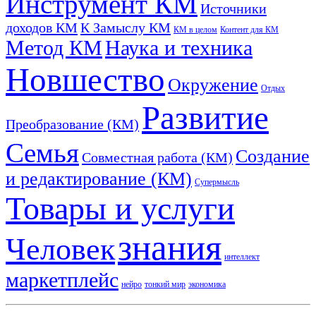
Инструмент КМ
Источники
доходов КМ
К Замыслу КМ
КМ в целом
Контент для КМ
Метод КМ
Наука и техника
Новшество
Окружение
Отдых
Развитие
Преобразование (КМ)
Семья
Создание
Совместная работа (КМ)
и редактирование (КМ)
Супермысль
Товары и услуги
знания
Человек
интеллект
маркетплейс
нейро
тонкий мир
экономика