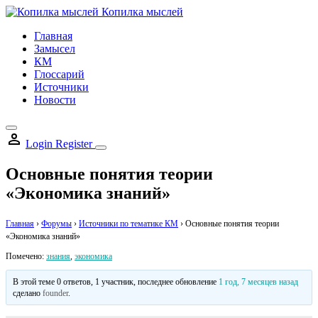
Skip
Копилка мыслей
to
Главная
content
Замысел
КМ
Глоссарий
Источники
Новости
Login
Register
Основные понятия теории
«Экономика знаний»
Главная
›
Форумы
›
Источники по тематике КМ
›
Основные понятия теории
«Экономика знаний»
Помечено:
знания
,
экономика
В этой теме 0 ответов, 1 участник, последнее обновление
1 год, 7 месяцев назад
сделано
founder
.