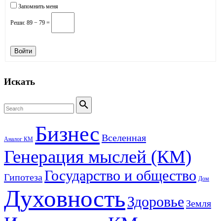
Запомнить меня
Реши:
89 − 79 =
Войти
Искать
Search
for:
Search
Бизнес
Вселенная
Аналог КМ
Генерация мыслей (КМ)
Государство и общество
Гипотеза
Дом
Духовность
Здоровье
Земля