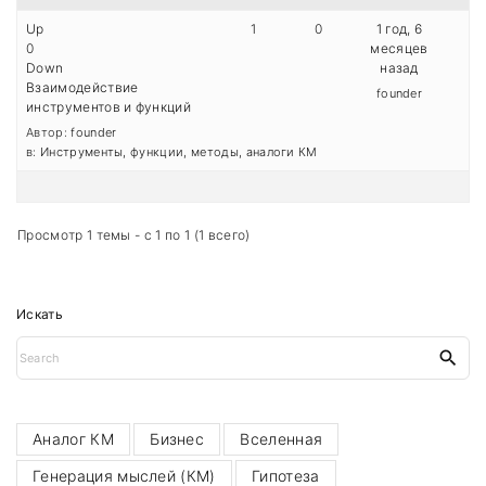
o
Up
1
0
1 год, 6
r
0
месяцев
:
Down
назад
Взаимодействие
founder
инструментов и функций
Автор:
founder
в:
Инструменты, функции, методы, аналоги КМ
Просмотр 1 темы - с 1 по 1 (1 всего)
Искать
S
e
a
r
c
h
Аналог КМ
Бизнес
Вселенная
f
o
Генерация мыслей (КМ)
Гипотеза
r