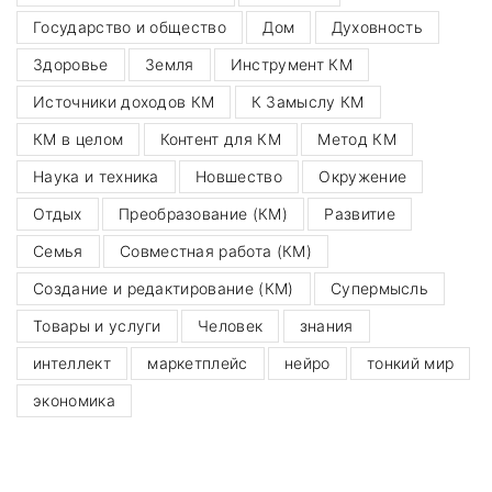
:
Государство и общество
Дом
Духовность
Здоровье
Земля
Инструмент КМ
Источники доходов КМ
К Замыслу КМ
КМ в целом
Контент для КМ
Метод КМ
Наука и техника
Новшество
Окружение
Отдых
Преобразование (КМ)
Развитие
Семья
Совместная работа (КМ)
Создание и редактирование (КМ)
Супермысль
Товары и услуги
Человек
знания
интеллект
маркетплейс
нейро
тонкий мир
экономика