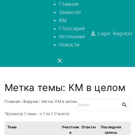
S
Главная
k
Замысел
i
КМ
p
Глоссарий
Login
Register
t
Источники
o
Новости
c
o
n
t
Метка темы:
КМ в целом
e
n
t
Главная
›
Форумы
›
Метка: КМ в целом
S
e
a
Просмотр 1 темы - с 1 по 1 (1 всего)
r
c
Тема
Участник
Ответы
Последняя
h
и
запись
f