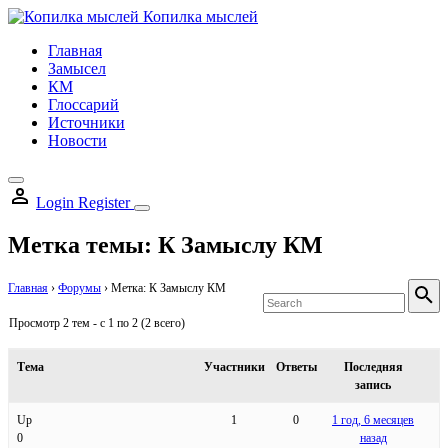
Skip
Копилка мыслей
to
Главная
content
Замысел
КМ
Глоссарий
Источники
Новости
Login
Register
Метка темы:
К Замыслу КМ
S
Главная
›
Форумы
›
Метка: К Замыслу КМ
fo
Sear
Просмотр 2 тем - с 1 по 2 (2 всего)
Тема
Участники
Ответы
Последняя
запись
Up
1
0
1 год, 6 месяцев
0
назад