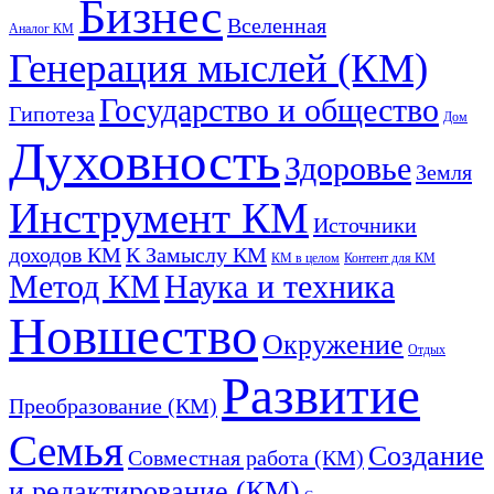
Бизнес
Вселенная
Аналог КМ
Генерация мыслей (КМ)
Государство и общество
Гипотеза
Дом
Духовность
Здоровье
Земля
Инструмент КМ
Источники
доходов КМ
К Замыслу КМ
КМ в целом
Контент для КМ
Метод КМ
Наука и техника
Новшество
Окружение
Отдых
Развитие
Преобразование (КМ)
Семья
Создание
Совместная работа (КМ)
и редактирование (КМ)