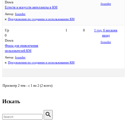
Down
founder
Естеств и искусств интеллекты в КМ
Автор:
founder
в:
Предложения по созданию и использованию КМ
Up
1
0
1 год, 6 месяцев
0
назад
Down
founder
Фраза для привлечения
пользователей КМ
Автор:
founder
в:
Предложения по созданию и использованию КМ
Просмотр 2 тем - с 1 по 2 (2 всего)
Искать
Search
for:
Search