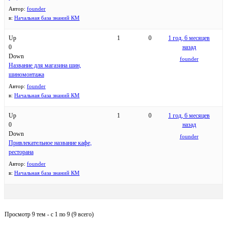
Автор:
founder
в:
Начальная база знаний КМ
Up
1
0
1 год, 6 месяцев
0
назад
Down
founder
Название для магазина шин,
шиномонтажа
Автор:
founder
в:
Начальная база знаний КМ
Up
1
0
1 год, 6 месяцев
0
назад
Down
founder
Привлекательное название кафе,
ресторана
Автор:
founder
в:
Начальная база знаний КМ
Просмотр 9 тем - с 1 по 9 (9 всего)