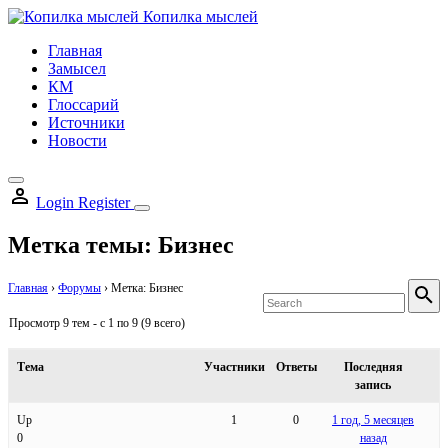
Skip
Копилка мыслей
to
Главная
content
Замысел
КМ
Глоссарий
Источники
Новости
Login
Register
Метка темы:
Бизнес
S
Главная
›
Форумы
›
Метка: Бизнес
fo
Sear
Просмотр 9 тем - с 1 по 9 (9 всего)
Тема
Участники
Ответы
Последняя
запись
Up
1
0
1 год, 5 месяцев
0
назад