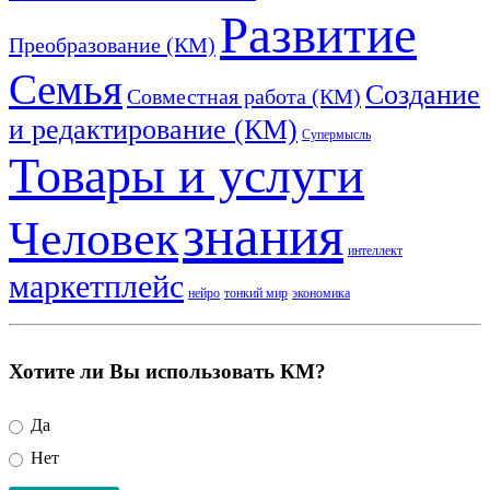
Развитие
Преобразование (КМ)
Семья
Создание
Совместная работа (КМ)
и редактирование (КМ)
Супермысль
Товары и услуги
знания
Человек
интеллект
маркетплейс
нейро
тонкий мир
экономика
Хотите ли Вы использовать КМ?
Да
Нет