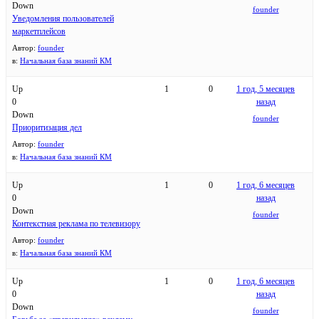
Down
founder
Уведомления пользователей
маркетплейсов
Автор:
founder
в:
Начальная база знаний КМ
Up
1
0
1 год, 5 месяцев
0
назад
Down
founder
Приоритизация дел
Автор:
founder
в:
Начальная база знаний КМ
Up
1
0
1 год, 6 месяцев
0
назад
Down
founder
Контекстная реклама по телевизору
Автор:
founder
в:
Начальная база знаний КМ
Up
1
0
1 год, 6 месяцев
0
назад
Down
founder