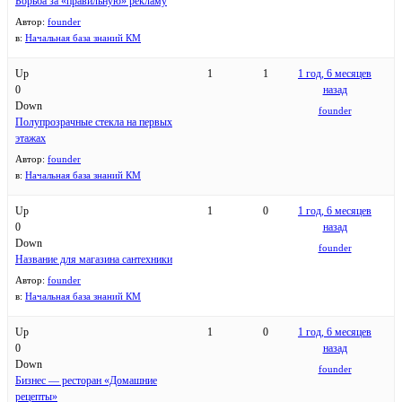
Борьба за «правильную» рекламу
Автор:
founder
в:
Начальная база знаний КМ
Up
1
1
1 год, 6 месяцев
0
назад
Down
founder
Полупрозрачные стекла на первых
этажах
Автор:
founder
в:
Начальная база знаний КМ
Up
1
0
1 год, 6 месяцев
0
назад
Down
founder
Название для магазина сантехники
Автор:
founder
в:
Начальная база знаний КМ
Up
1
0
1 год, 6 месяцев
0
назад
Down
founder
Бизнес — ресторан «Домашние
рецепты»