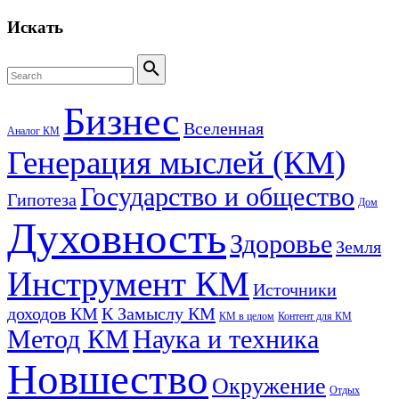
Искать
Search
for:
Search
Бизнес
Вселенная
Аналог КМ
Генерация мыслей (КМ)
Государство и общество
Гипотеза
Дом
Духовность
Здоровье
Земля
Инструмент КМ
Источники
доходов КМ
К Замыслу КМ
КМ в целом
Контент для КМ
Метод КМ
Наука и техника
Новшество
Окружение
Отдых