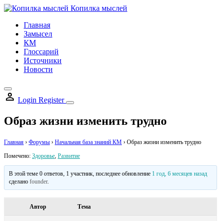
Skip
Копилка мыслей
to
Главная
content
Замысел
КМ
Глоссарий
Источники
Новости
Login
Register
Образ жизни изменить трудно
Главная
›
Форумы
›
Начальная база знаний КМ
›
Образ жизни изменить трудно
Помечено:
Здоровье
,
Развитие
В этой теме 0 ответов, 1 участник, последнее обновление
1 год, 6 месяцев назад
сделано
founder
.
Автор
Тема