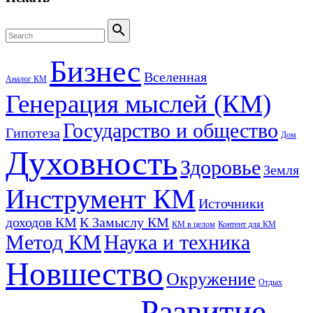
Search
for:
Search
Бизнес
Вселенная
Аналог КМ
Генерация мыслей (КМ)
Государство и общество
Гипотеза
Дом
Духовность
Здоровье
Земля
Инструмент КМ
Источники
доходов КМ
К Замыслу КМ
КМ в целом
Контент для КМ
Метод КМ
Наука и техника
Новшество
Окружение
Отдых
Развитие