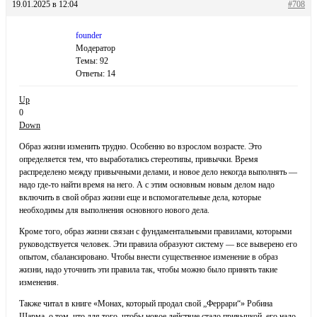
19.01.2025 в 12:04
#708
founder
Модератор
Темы: 92
Ответы: 14
Up
0
Down
Образ жизни изменить трудно. Особенно во взрослом возрасте. Это
определяется тем, что выработались стереотипы, привычки. Время
распределено между привычными делами, и новое дело некогда выполнять —
надо где-то найти время на него. А с этим основным новым делом надо
включить в свой образ жизни еще и вспомогательные дела, которые
необходимы для выполнения основного нового дела.
Кроме того, образ жизни связан с фундаментальными правилами, которыми
руководствуется человек. Эти правила образуют систему — все выверено его
опытом, сбалансировано. Чтобы внести существенное изменение в образ
жизни, надо уточнить эти правила так, чтобы можно было принять такие
изменения.
Также читал в книге «Монах, который продал свой „Феррари“» Робина
Шарма, о том, что для того, чтобы новое действие стало привычкой, его надо