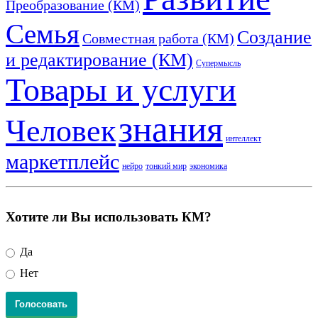
Преобразование (КМ)
Семья
Создание
Совместная работа (КМ)
и редактирование (КМ)
Супермысль
Товары и услуги
знания
Человек
интеллект
маркетплейс
нейро
тонкий мир
экономика
Хотите ли Вы использовать КМ?
Да
Нет