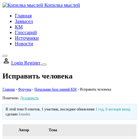
Skip
Копилка мыслей
to
Главная
content
Замысел
КМ
Глоссарий
Источники
Новости
Login
Register
Исправить человека
Главная
›
Форумы
›
Начальная база знаний КМ
›
Исправить человека
Помечено:
Духовность
В этой теме 0 ответов, 1 участник, последнее обновление
1 год, 6 месяцев назад
сделано
founder
.
Автор
Тема