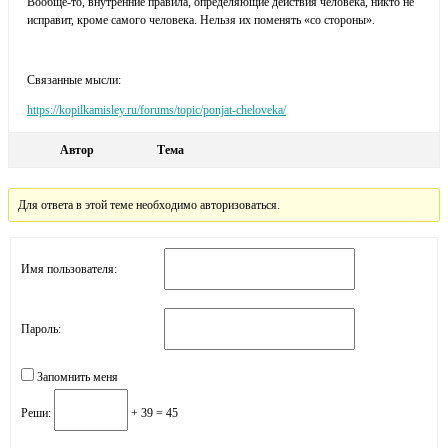
Вообще-то, внутренние правила, определяющие действия человека, никто не
исправит, кроме самого человека. Нельзя их поменять «со стороны».
Связанные мысли:
https://kopilkamisley.ru/forums/topic/ponjat-cheloveka/
Автор
Тема
Для ответа в этой теме необходимо авторизоваться.
Имя пользователя:
Пароль:
Запомнить меня
Реши:
+ 39 = 45