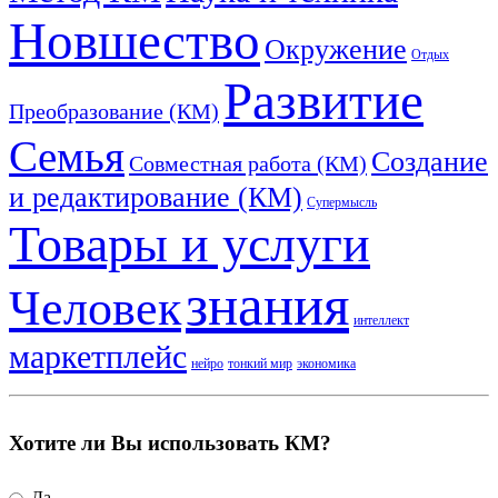
Новшество
Окружение
Отдых
Развитие
Преобразование (КМ)
Семья
Создание
Совместная работа (КМ)
и редактирование (КМ)
Супермысль
Товары и услуги
знания
Человек
интеллект
маркетплейс
нейро
тонкий мир
экономика
Хотите ли Вы использовать КМ?
Да