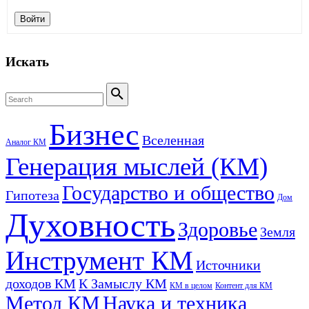
Войти
Искать
Search
for:
Search
Бизнес
Вселенная
Аналог КМ
Генерация мыслей (КМ)
Государство и общество
Гипотеза
Дом
Духовность
Здоровье
Земля
Инструмент КМ
Источники
доходов КМ
К Замыслу КМ
КМ в целом
Контент для КМ
Метод КМ
Наука и техника