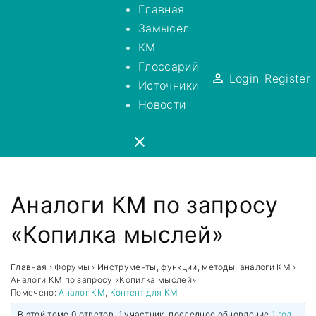
S
Главная
k
Замысел
i
КМ
p
Глоссарий
Login
Register
t
Источники
o
Новости
c
o
n
t
Аналоги КМ по запросу
e
n
«Копилка мыслей»
t
Главная
›
Форумы
›
Инструменты, функции, методы, аналоги КМ
›
Аналоги КМ по запросу «Копилка мыслей»
Помечено:
Аналог КМ
,
Контент для КМ
В этой теме 0 ответов, 1 участник, последнее обновление
1 год,