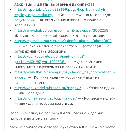
Афоризмы и цитаты, вырванные из контекста;
https://nsportal.ru/user/528699/page/kopilka-mudryh-
mysley-dlya-roditeley
— «Копилка мудрых мыслей для
родителей» — высказывания известных людей о
воспитании;
https://www.babyblog.ru/community/psy/post/3062259
«Копилка мыслей» — афоризмы и короткие мысли;
https://my.mail.ru/community/odnofakultetniki/photo/802
— «Копилка мыслей о творчестве» — фотографии, на
которых написаны афоризмы;
https://kopilkasovetov.com/mudrie-misli?
ysclid=m63fr87jwu149916351
— «Мудрые мысли» —
много цитат и афоризмов на различные темы;
https://www.thevoicemag.ru/psychology/psychology/kopilk
a-idey/
— «Копилка идей» — короткие мысли на
различные темы;
https://kopilkaidej.mirtesen.ru/?page=2
— «Копилка идей»
— идеи для дома;
https://home-rework.ru/kopilka-idei/
— «Копилка мыслей»
— идеи для интерьера квартиры.
Здесь, конечно, не все результаты. Можно и дальше
поискать по этому запросу.
Можно пригласить авторов к участию в КМ, можно просто