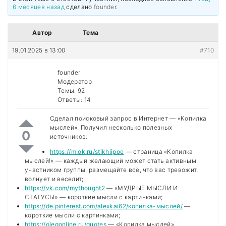
6 месяцев назад
сделано
founder
.
Автор
Тема
19.01.2025 в 13:00
#710
founder
Модератор
Темы: 92
Ответы: 14
Сделал поисковый запрос в Интернет — «Копилка
мыслей». Получил несколько полезных
0
источников:
https://m.ok.ru/stikhiipoe
— страница «Копилка
мыслей!» — каждый желающий может стать активным
участником группы, размещайте всё, что вас тревожит,
волнует и веселит;
https://vk.com/mythought2
— «МУДРЫЕ МЫСЛИ И
СТАТУСЫ» — короткие мысли с картинками;
https://de.pinterest.com/alexkai62/копилка-мыслей/
—
короткие мысли с картинками;
https://olegonline.ru/quotes
— «Копилка мыслей».