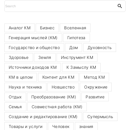
S
e
a
r
c
h
Аналог КМ
Бизнес
Вселенная
f
o
Генерация мыслей (КМ)
Гипотеза
r
:
Государство и общество
Дом
Духовность
Здоровье
Земля
Инструмент КМ
Источники доходов КМ
К Замыслу КМ
КМ в целом
Контент для КМ
Метод КМ
Наука и техника
Новшество
Окружение
Отдых
Преобразование (КМ)
Развитие
Семья
Совместная работа (КМ)
Создание и редактирование (КМ)
Супермысль
Товары и услуги
Человек
знания