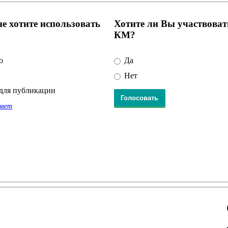
е хотите использовать
Хотите ли Вы участвоват
КМ?
о
Да
Нет
для публикации
твет