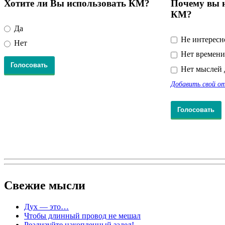
Хотите ли Вы использовать КМ?
Почему вы н
КМ?
Да
Не интересн
Нет
Нет времени
Нет мыслей 
Добавить свой о
Свежие
мысли
Дух — это…
Чтобы длинный провод не мешал
Реализуйте накопленный задел!