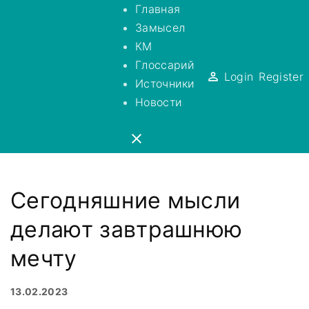
S
Главная
k
Замысел
i
КМ
p
Глоссарий
Login
Register
t
Источники
o
Новости
c
o
n
t
Сегодняшние мысли
e
n
делают завтрашнюю
t
мечту
13.02.2023