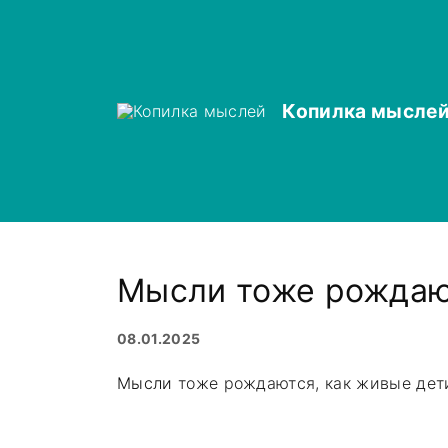
S
k
i
p
Копилка мысле
t
o
c
o
n
t
Мысли тоже рождаю
e
n
t
08.01.2025
Мысли
тоже рождаются, как живые дети