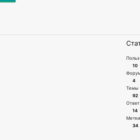
Ста
Польз
10
Фору
в
4
Темы
92
Отве
14
Метки
34