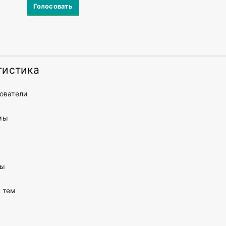
тистика
ователи
мы
ты
 тем