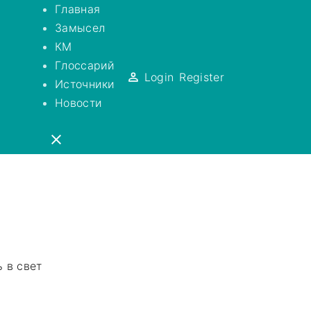
Главная
Замысел
КМ
Глоссарий
Login
Register
Источники
Новости
 в свет