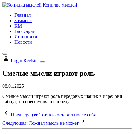
Skip
Копилка мыслей
to
Главная
content
Замысел
КМ
Глоссарий
Источники
Новости
Login
Register
Смелые мысли играют роль
08.01.2025
Смелые мысли играют роль передовых шашек в игре: они
гибнут, но обеспечивают победу
Предыдущая:
Тот, кто оставил после себя
Следующая:
Ложная мысль не может