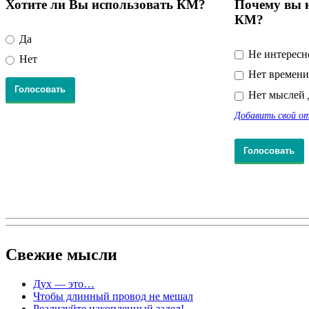
Хотите ли Вы использовать КМ?
Почему вы н
КМ?
Да
Не интересн
Нет
Нет времени
Нет мыслей 
Добавить свой о
Свежие
мысли
Дух — это…
Чтобы длинный провод не мешал
Реализуйте накопленный задел!