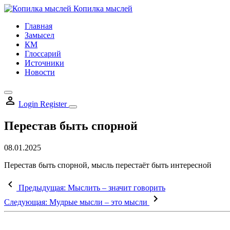
Skip
Копилка мыслей
to
Главная
content
Замысел
КМ
Глоссарий
Источники
Новости
Login
Register
Перестав быть спорной
08.01.2025
Перестав быть спорной, мысль перестаёт быть интересной
Предыдущая:
Мыслить – значит говорить
Следующая:
Мудрые мысли – это мысли